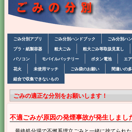
ごみ分別アプリ
ごみ分別ハンドブック
ごみ分別ハ
プラ・紙製容器
粗大ごみ
粗大ごみ等取扱見直し
パソコン
モバイルバッテリー
ボタン電池
エア
花火
未使用マッチ
ごみ袋のお願い
間違いの多
組合で収集できないもの
ごみの適正な分別をお願いします！
不適ごみが原因の発煙事故が発生しまし
最終処分場で不燃系埋立ごみと一緒に捨てられた