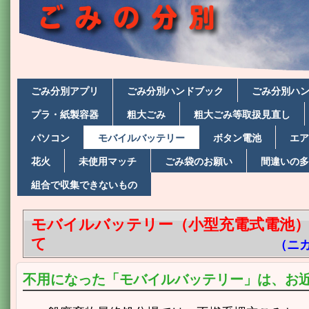
ごみ分別アプリ
ごみ分別ハンドブック
ごみ分別ハ
プラ・紙製容器
粗大ごみ
粗大ごみ等取扱見直し
パソコン
モバイルバッテリー
ボタン電池
エア
花火
未使用マッチ
ごみ袋のお願い
間違いの多
組合で収集できないもの
モバイルバッテリー（小型充電式電池
て
（
ニ
不用になった「モバイルバッテリー」は、お