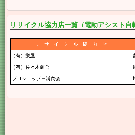
リサイクル協力店一覧（電動アシスト自
リ サ イ ク ル 協 力 店
（有）栄屋
（有）佐々木商会
プロショップ三浦商会